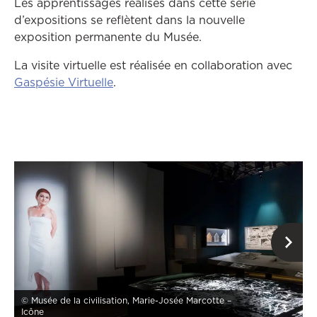
Les apprentissages réalisés dans cette série
d’expositions se reflètent dans la nouvelle
exposition permanente du Musée.
La visite virtuelle est réalisée en collaboration avec
Ce lien ouvrira dans une autre fenêtr
Gaspésie Virtuelle
.
Ce
© Musée de la civilisation, Marie-Josée Marcotte –
1
/
3
Icône