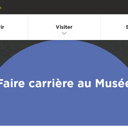
s
ir
Visiter
Faire carrière au Musé