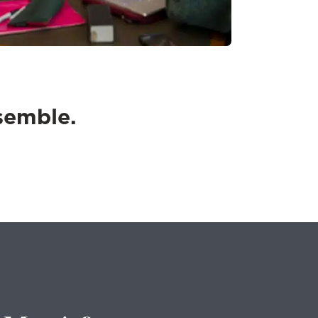
nsemble.
1
/
4