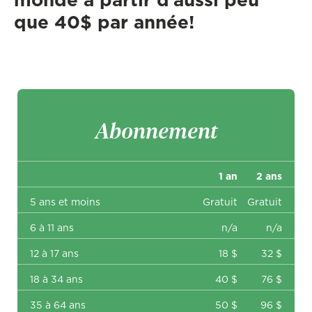
que 40$ par année!
Abonnement
1 an
2 ans
5 ans et moins
Gratuit
Gratuit
6 à 11 ans
n/a
n/a
12 à 17 ans
18 $
32 $
18 à 34 ans
40 $
76 $
35 à 64 ans
50 $
96 $