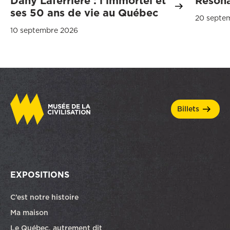
Dany Laferrière : l’immortel et
Réson
ses 50 ans de vie au Québec
20 septe
10 septembre 2026
billets
EXPOSITIONS
C’est notre histoire
Ma maison
Le Québec, autrement dit