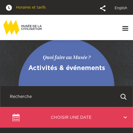
Horaires et tarifs
English
Quoi faire au Musée ?
Activités & événements
Choisir
CHOISIR UNE DATE
une
date