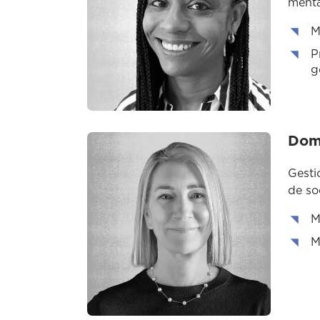
menta
M
P
g
Dom
Gesti
de so
M
M