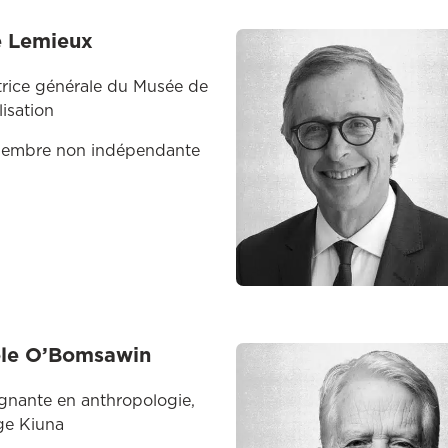
e Lemieux
trice générale du Musée de
ilisation
embre non indépendante
ole O’Bomsawin
gnante en anthropologie,
ge Kiuna