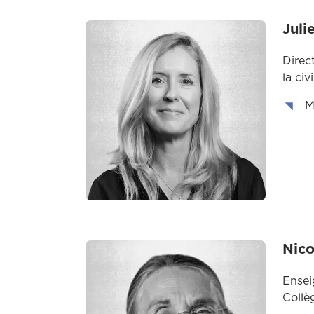
Juli
Direc
la civ
M
Nic
Ensei
Collè