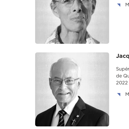
M
Jac
Supér
de Qu
2022
M