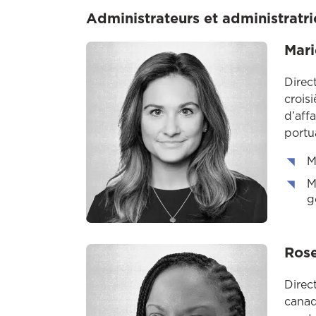
Administrateurs et administratr
Mari
Direc
crois
d’aff
portu
M
M
g
Rose
Direc
canad