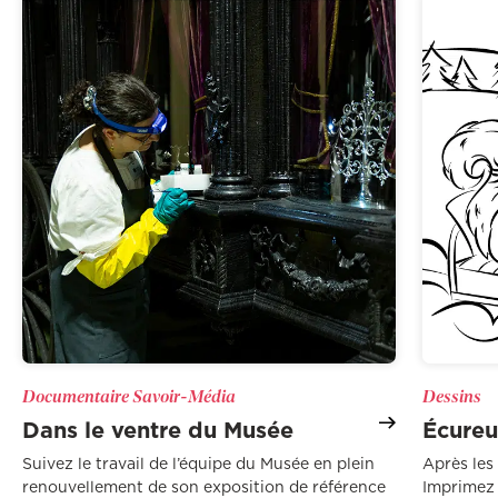
Documentaire Savoir-Média
Dessins
Dans le ventre du Musée
Écureui
Suivez le travail de l’équipe du Musée en plein
Après les 
renouvellement de son exposition de référence
Imprimez 