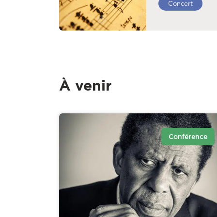
Concert
À venir
Conférence