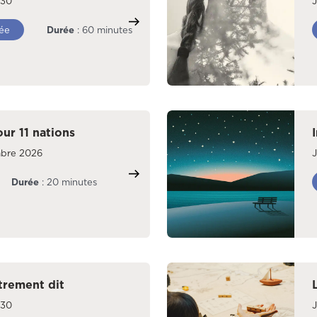
030
J
ée
Durée
: 60 minutes
our 11 nations
mbre 2026
J
Durée
: 20 minutes
trement dit
030