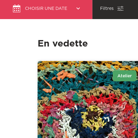
Choisir
CHOISIR UNE DATE
Filtres
une
date
En vedette
Atelier