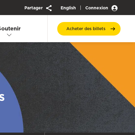
|
Partager
English
Connexion
Soutenir
Acheter des
billets
s