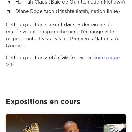
Hannah Claus (Baie de Quinte, nation Mohawk)
Diane Robertson (Mashteuiatsh, nation Ilnue)
Cette exposition s’inscrit dans la démarche du
musée visant le rapprochement, l’échange et le
respect mutuel vis-à-vis les Premières Nations du
Québec.
Ce
tte exposition
a été réalisé
e
par
L
a Boite rouge
Ce lien ouvrira dans une autre fenêtre
VIF
Expositions en cours