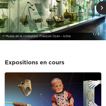
1
/
3
© Musée de la civilisation, François Ozan – Icône
Expositions en cours