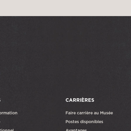
S
CARRIÈRES
formation
Faire carrière au Musée
Ce lien ouvri
e
Postes disponibles
utionnel
Avantages