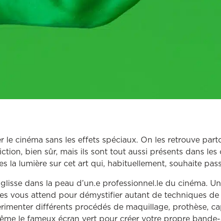
er le cinéma sans les effets spéciaux. On les retrouve part
iction, bien sûr, mais ils sont tout aussi présents dans le
s la lumière sur cet art qui, habituellement, souhaite pas
 glisse dans la peau d’un.e professionnel.le du cinéma. U
ives vous attend pour démystifier autant de techniques de
rimenter différents procédés de maquillage, prothèse, c
e le fameux écran vert pour créer votre propre bande