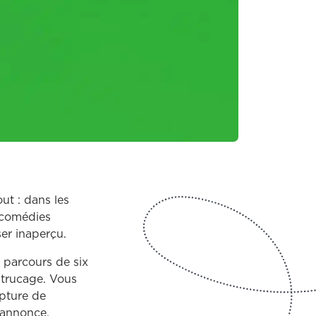
out : dans les
s comédies
ser inaperçu.
n parcours de six
 trucage. Vous
apture de
-annonce.