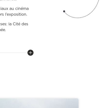
éciaux au cinéma
s l’exposition.
es: la Cité des
mée.