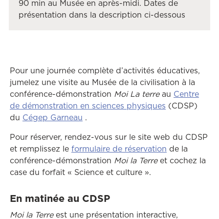
90 min au Musée en après-midi. Dates de
présentation dans la description ci-dessous
Pour une journée complète d’activités éducatives,
jumelez une visite au Musée de la civilisation à la
conférence-démonstration
Moi La terre
au
Centre
Ce lien ouvrir
de démonstration en sciences physiques
(CDSP)
Ce lien ouvrira dans une autre fenêt
du
Cégep Garneau
.
Pour réserver, rendez-vous sur le site web du CDSP
et remplissez le
formulaire de réservation
de la
conférence-démonstration
Moi la Terre
et cochez la
case du forfait « Science et culture ».
En matinée au CDSP
Moi la Terre
est une présentation interactive,