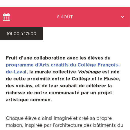
Choisir
6 AOÛT
une
date
10h00 à 17h00
Fruit d’une collaboration avec les élèves du
programme d’Arts créatifs du Collège François-
Ce lien ouvrira dans une autre fenêtre
de-Laval
, la murale collective
Voisinage
est née
de cette proximité entre le Collège et le Musée,
des voisins, et de leur souhait de célébrer la
richesse de notre communauté par un projet
artistique commun.
Chaque élève a ainsi imaginé et créé sa propre
maison, inspirée par l’architecture des bâtiments du