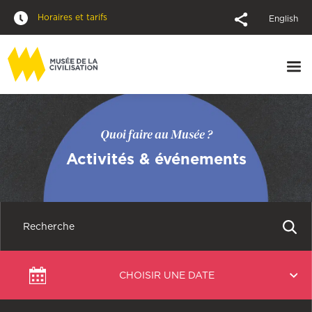
Horaires et tarifs
English
Quoi faire au Musée ?
Activités & événements
Choisir
CHOISIR UNE DATE
une
date