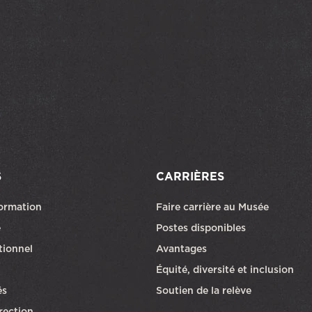
S
CARRIÈRES
formation
Faire carrière au Musée
Ce lien ouvri
e
Postes disponibles
utionnel
Avantages
Équité, diversité et inclusion
és
Soutien de la relève
rection