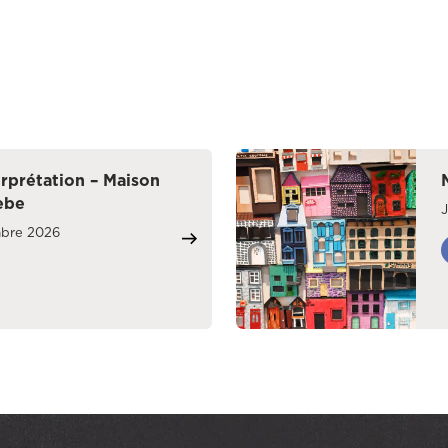
rprétation – Maison
èbe
mbre 2026