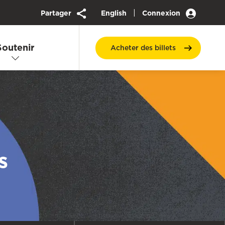
|
Partager
English
Connexion
Soutenir
Acheter des
billets
s