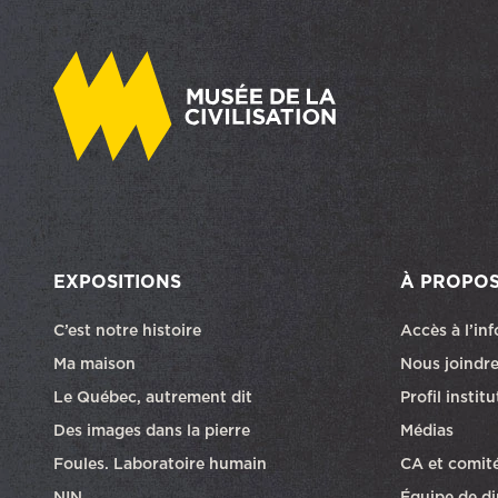
EXPOSITIONS
À PROPO
C’est notre histoire
Accès à l’in
Ma maison
Nous joindr
Le Québec, autrement dit
Profil instit
Des images dans la pierre
Médias
Foules. Laboratoire humain
CA et comit
NIN
Équipe de di