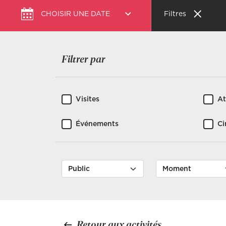
Choisir
CHOISIR UNE DATE
Filtres
une
date
Filtrer par
Visites
At
Événements
C
Retour aux activités