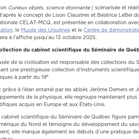
tion
Curieux objets, science étonnante !
, scénarisée et réal
, d’après le concept de Lison Claustres et Béatrice LeBel d
rnationale CELAT-MCQ, est présentée en collaboration ave
sation
, le
Musée des Ursulines
et le
Centre de démonstrati
 sera à l’affiche jusqu’au 13 octobre 2025.
ollection du cabinet scientifique du Séminaire de Qué
sée de la civilisation est responsable des collections du 
t une prestigieuse collection d’instruments scientifique
e
ques à partir du 19
 grâce à l’élan entamé par les abbés Jérôme Demers et J
loppements de la physique, elle regroupe maintenant plu
tifiques acquis en Europe et aux États-Unis.
du cabinet scientifique du Séminaire de Québec figure parm
mérique du Nord et témoigne du développement du savoir
ent, elle marque également les débuts d’une pratique de