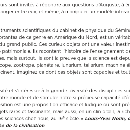
iteurs sont invités à répondre aux questions d’Auguste, à 
anger entre eux, et même, à manipuler un modèle interac
nstruments scientifiques du cabinet de physique du Sémi
rtantes de ce genre en Amérique du Nord, est un véritab
u grand public. Ces curieux objets ont une valeur inesti
atrimoniale. Ils racontent l’histoire de l’enseignement d
s, mais surtout, ils sont la preuve que la science est dep
cope, zootrope, planétaire, lunarium, tellarium, machine é
cinent, imaginez ce dont ces objets sont capables et tout 
!
osité et s’intéresser à la grande diversité des disciplines s
re monde et de stimuler notre si précieuse capacité d’é
osition est une proposition efficace et ludique où sont pr
ts rares et fascinants, mais aussi, en un clin d’œil, la rich
e
s sciences chez nous, au 19
siècle. »
Louis-Yves Nolin, 
e de la civilisation