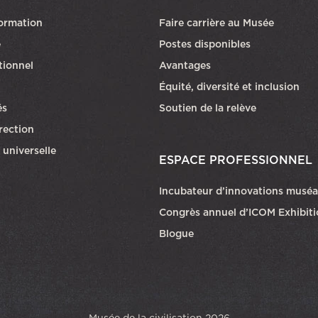
formation
Faire carrière au Musée
Ce lien ouvri
e
Postes disponibles
utionnel
Avantages
Équité, diversité et inclusion
és
Soutien de la relève
rection
 universelle
ESPACE PROFESSIONNEL
Incubateur d’innovations muséa
Congrès annuel d’ICOM Exhibit
Blogue
Musée de la civilisation 2026