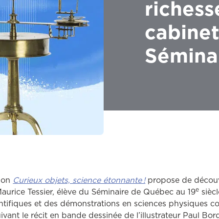
richess
cabinet
Sémina
tion
Curieux objets, science étonnante !
propose de découvri
e
aurice Tessier, élève du Séminaire de Québec au 19
siècl
tifiques et des démonstrations en sciences physiques c
ivant le récit en bande dessinée de l’illustrateur Paul Bor