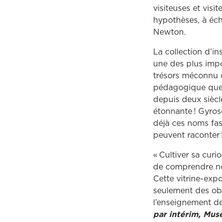
visiteuses et vis
hypothèses, à éch
Newton.
La collection d’i
une des plus impo
trésors méconnu d
pédagogique que p
depuis deux siècle
étonnante ! Gyros
déjà ces noms fas
peuvent raconter 
« Cultiver sa curi
de comprendre not
Cette vitrine-exp
seulement des obje
l’enseignement de
par intérim, Musé