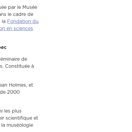
isée par le Musée
ans le cadre de
c la
Fondation du
on en sciences
bec
Séminaire de
s. Constituée à
ean Holmes, et
s de 2000
i les plus
 scientifique et
 la muséologie