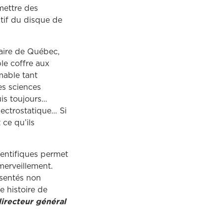
émettre des
tif du disque de
naire de Québec,
le coffre aux
mable tant
es sciences
uis toujours…
lectrostatique… Si
ce qu’ils
cientifiques permet
merveillement.
ésentés non
e histoire de
directeur général