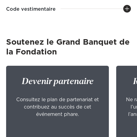
Code vestimentaire
Soutenez le Grand Banquet de
la Fondation
Devenir partenaire
R
Consultez le plan de partenariat et
Ne r
contribuez au succès de cet
l’
événement phare.
l’a