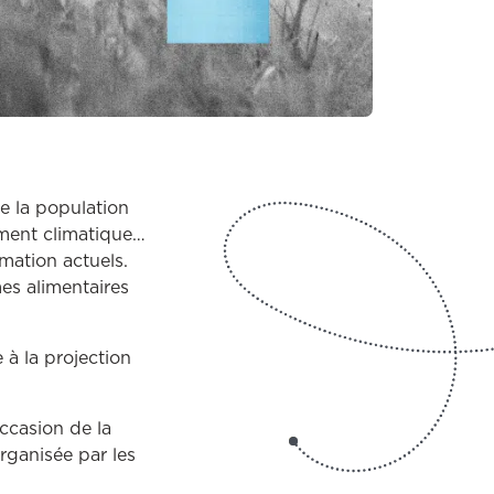
e la population
ement climatique…
mation actuels.
mes alimentaires
 à la projection
ien ouvrira dans une autre fenêtre
occasion de la
rganisée par les