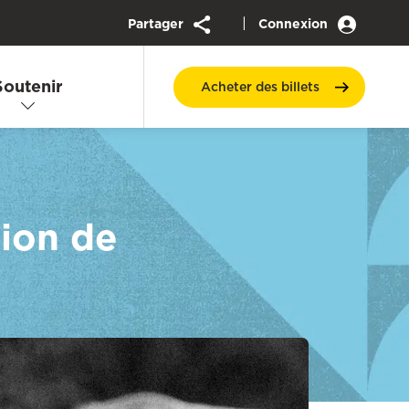
|
Partager
Connexion
Soutenir
Acheter des
billets
tion de