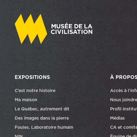
EXPOSITIONS
À PROPO
C’est notre histoire
Accès à l’in
Ma maison
Nous joindr
Le Québec, autrement dit
Profil instit
Des images dans la pierre
Médias
Foules. Laboratoire humain
CA et comit
NIN
Équipe de di