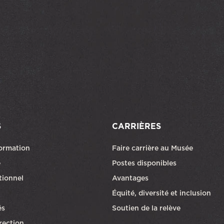
S
CARRIÈRES
formation
Faire carrière au Musée
Ce lien ouvri
e
Postes disponibles
utionnel
Avantages
Équité, diversité et inclusion
és
Soutien de la relève
rection