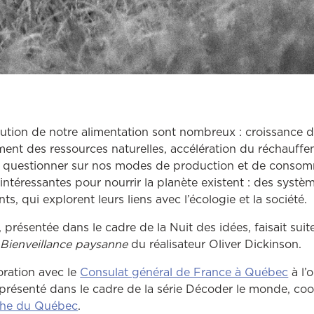
olution de notre alimentation sont nombreux : croissance d
ent des ressources naturelles, accélération du réchauff
se questionner sur nos modes de production et de consom
intéressantes pour nourrir la planète existent : des systè
nts, qui explorent leurs liens avec l’écologie et la société.
 présentée dans le cadre de la Nuit des idées, faisait suite
e
Bienveillance paysanne
du réalisateur Oliver Dickinson.
Ce l
oration avec le
Consulat général de France à Québec
à l’
 présenté dans le cadre de la série Décoder le monde, coo
Ce lien ouvrira dans une autre fenêtre
che du Québec
.