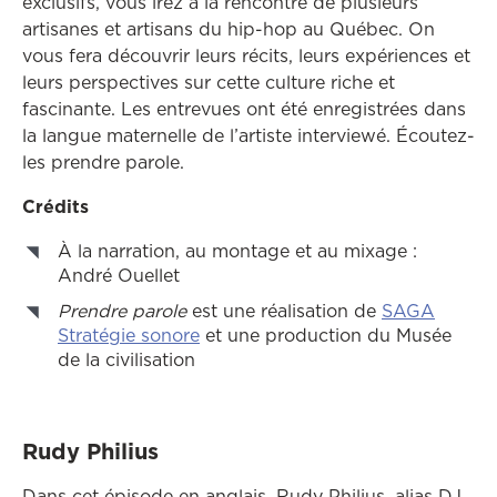
exclusifs, vous irez à la rencontre de plusieurs
artisanes et artisans du hip-hop au Québec. On
vous fera découvrir leurs récits, leurs expériences et
leurs perspectives sur cette culture riche et
fascinante. Les entrevues ont été enregistrées dans
la langue maternelle de l’artiste interviewé. Écoutez-
les prendre parole.
Crédits
À la narration, au montage et au mixage :
André Ouellet
Prendre parole
est une réalisation de
SAGA
Ce lien ouvrira dans une autre fen
Stratégie sonore
et une production du Musée
de la civilisation
Rudy Philius
Dans cet épisode en anglais, Rudy Philius, alias DJ