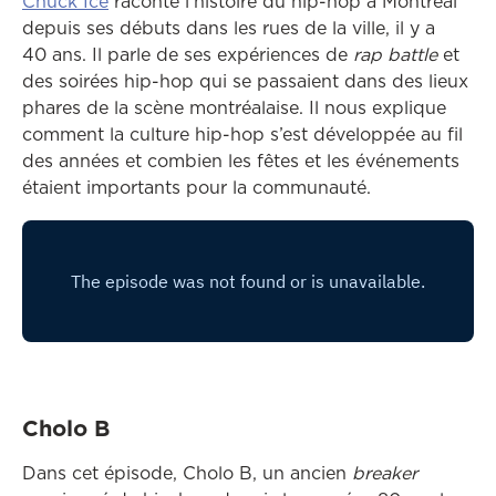
Ce lien ouvrira dans une autre fenêtre
Chuck Ice
raconte l’histoire du hip-hop à Montréal
depuis ses débuts dans les rues de la ville, il y a
40 ans. Il parle de ses expériences de
rap battle
et
des soirées hip-hop qui se passaient dans des lieux
phares de la scène montréalaise. Il nous explique
comment la culture hip-hop s’est développée au fil
des années et combien les fêtes et les événements
étaient importants pour la communauté.
Cholo B
Dans cet épisode, Cholo B, un ancien
breaker