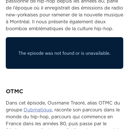
passionné de hip-hop depuis les années 80, parle
de l’époque où il enregistrait des émissions de radio
new-yorkaises pour ramener de la nouvelle musique
à Montréal. Il nous présente également deux
boombox emblématiques de la culture hip-hop.
OTMC
Dans cet épisode, Ousmane Traoré, alias OTMC du
Ce lien ouvrira dans une autre fen
groupe
Dubmatique
, raconte son parcours dans le
monde du hip-hop, parcours qui commence en
France dans les années 80, puis passe par le