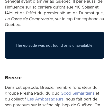
Sénégal avant d’arriver au Québec. Il parle aussi de
l’influence sur sa carrière qu’ont eue MC Solaar et
IAM, et de l’effet du premier album de Dubmatique,
La Force de Comprendre
, sur le rap francophone au
Québec.
Breeze
Dans cet épisode, Breeze, membre fondateur du
Ce lien
groupe Presha Pack, du duo
Good Samaritains
et
Ce lien ouvrira dans une
du collectif
Les Ambassadeurs
, nous fait part de
son parcours sur la scène hip-hop de Québec. On