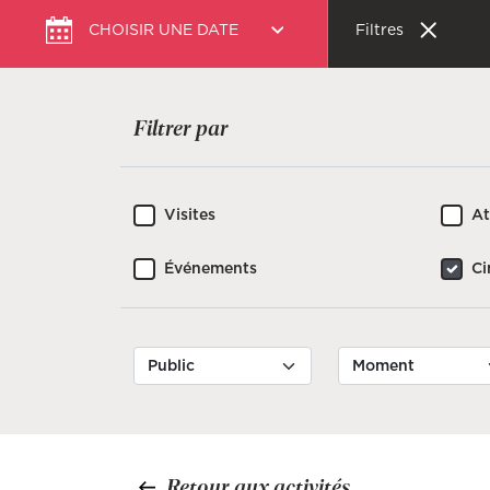
Choisir
CHOISIR UNE DATE
Filtres
une
date
Filtrer par
Visites
At
Événements
C
Retour aux activités