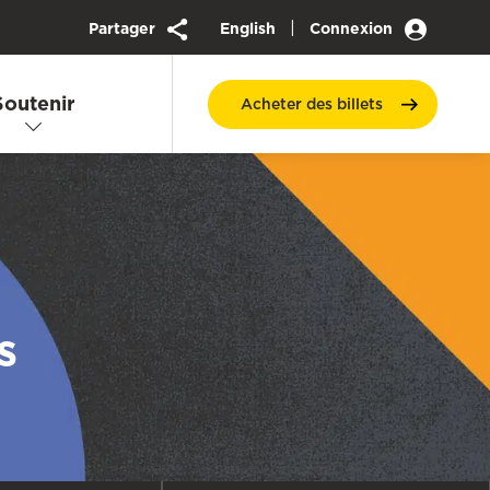
|
Partager
English
Connexion
Soutenir
Acheter des
billets
s