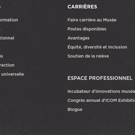
S
CARRIÈRES
formation
Faire carrière au Musée
Ce lien ouvri
e
Postes disponibles
utionnel
Avantages
Équité, diversité et inclusion
és
Soutien de la relève
rection
 universelle
ESPACE PROFESSIONNEL
Incubateur d’innovations muséa
Congrès annuel d’ICOM Exhibit
Blogue