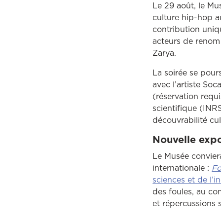
Le 29 août, le M
culture hip-hop au
contribution uniqu
acteurs de renom
Zarya.
La soirée se pour
avec l’artiste So
(réservation requi
scientifique (INRS
découvrabilité cul
Nouvelle expo
Le Musée conviera
internationale :
Fo
sciences et de l’i
des foules, au co
et répercussions s