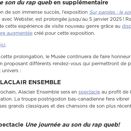
Le son du rap queb
en supplémentaire
ison de son immense succès, l’exposition
Sur paroles : le s
e avec Webster, est prolongée jusqu’au 5 janvier 2025 ! R
de cette expérience de visite nouveau genre grâce au
disp
ore augmentée
créé pour cette exposition.
r
ici
.
 cette prolongation, le Musée continuera de faire honneur 
 proposant différents rendez-vous qui permettront de p
 univers :
’ALACLAIR ENSEMBLE
ochain, Alaclair Ensemble sera en
spectacle
au profit de 
isation. La troupe postrigodon bas-canadienne fera vibrer
ses grands classiques et des chansons de son plus réce
pectacle
Une journée au son du rap queb!