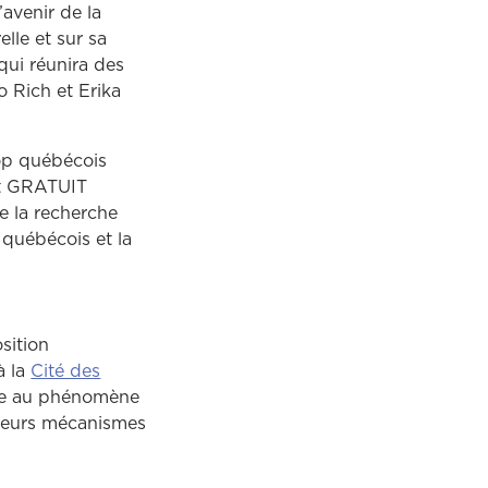
’avenir de la
lle et sur sa
 qui réunira des
 Rich et Erika
op québécois
ent GRATUIT
de la recherche
 québécois et la
sition
à la
Cité des
sse au phénomène
à leurs mécanismes