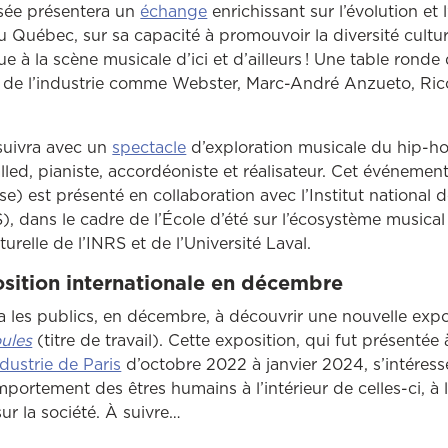
usée présentera un
échange
enrichissant sur l’évolution et l
 Québec, sur sa capacité à promouvoir la diversité culture
e à la scène musicale d’ici et d’ailleurs ! Une table ronde
 de l’industrie comme Webster, Marc-André Anzueto, Rico
suivra avec un
spectacle
d’exploration musicale du hip-h
called, pianiste, accordéoniste et réalisateur. Cet événem
se) est présenté en collaboration avec l’Institut national 
), dans le cadre de l’École d’été sur l’écosystème musical
turelle de l’INRS et de l’Université Laval.
sition internationale en décembre
 les publics, en décembre, à découvrir une nouvelle expo
ules
(titre de travail). Cette exposition, qui fut présentée 
Ce lien ouvrira dans une autre fenêtre
ndustrie de Paris
d’octobre 2022 à janvier 2024, s’intére
mportement des êtres humains à l’intérieur de celles-ci, 
ur la société. À suivre…