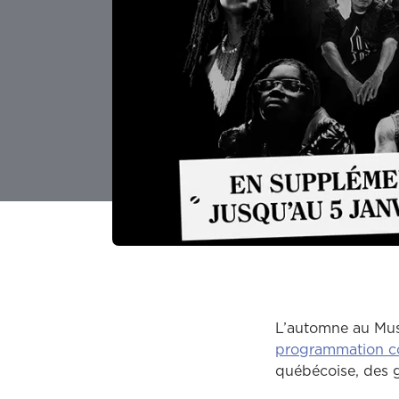
L’automne au Musé
programmation c
québécoise, des g