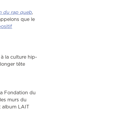
on du rap queb
,
appelons que le
ositif
à la culture hip-
longer tête
la Fondation du
 les murs du
nt album LAIT