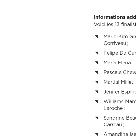
Informations add
Voici les 13 fina
Marie-Kim Gro
Corriveau ;
Felipe Da Gam
Maria Elena L
Pascale Cheva
Martial Millet
Jenifer Espino
Williams Marc
Laroche ;
Sandrine Beau
Carreau ;
Amandine Isen