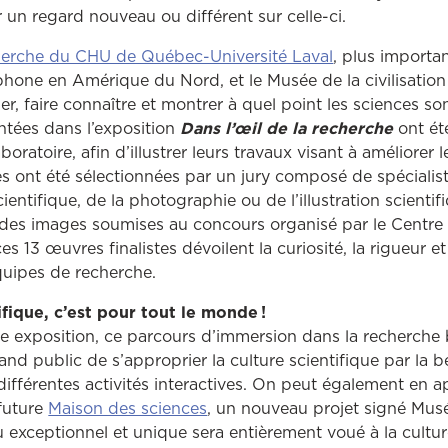
 un regard nouveau ou différent sur celle-ci.
Ce lien ouvrir
herche du CHU de Québec-Université Laval
, plus importa
hone en Amérique du Nord, et le Musée de la civilisation
er, faire connaître et montrer à quel point les sciences son
ntées dans l’exposition
Dans l’œil de la recherche
ont ét
boratoire, afin d’illustrer leurs travaux visant à améliorer 
 ont été sélectionnées par un jury composé de spécialist
ntifique, de la photographie ou de l’illustration scientif
 des images soumises au concours organisé par le Centre
s 13 œuvres finalistes dévoilent la curiosité, la rigueur et
quipes de recherche.
ifique, c’est pour tout le monde !
e exposition, ce parcours d’immersion dans la recherche 
and public de s’approprier la culture scientifique par la
 différentes activités interactives. On peut également en 
future
Maison des sciences
, un nouveau projet signé Mus
ieu exceptionnel et unique sera entièrement voué à la cultur