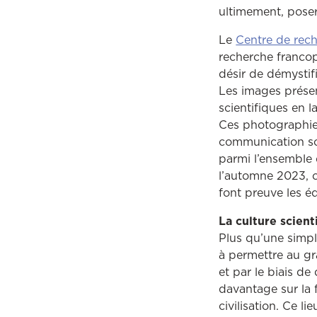
ultimement, poser
Le
Centre de rec
recherche francop
désir de démystifi
Les images prése
scientifiques en la
Ces photographies
communication scie
parmi l’ensemble
l’automne 2023, ce
font preuve les é
La culture scient
Plus qu’une simpl
à permettre au gr
et par le biais de
davantage sur la 
civilisation. Ce l