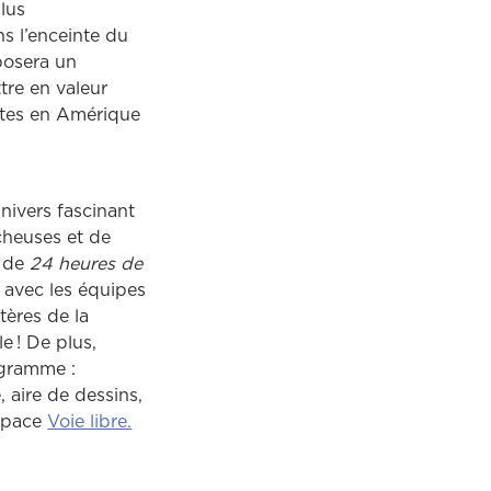
plus
s l’enceinte du
posera un
ttre en valeur
antes en Amérique
univers fascinant
cheuses et de
e de
24 heures de
r avec les équipes
tères de la
 ! De plus,
uvrira dans une autre fenêtre
gramme :
 aire de dessins,
espace
Voie libre.