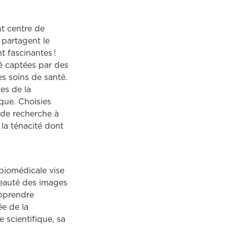
a dans une autre fenêtre
nt centre de
 partagent le
t fascinantes !
é captées par des
les soins de santé.
es de la
ique. Choisies
 de recherche à
 la ténacité dont
biomédicale vise
 beauté des images
apprendre
ée de la
e scientifique, sa