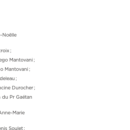
:
e-Noëlle
roix ;
ego Mantovani ;
go Mantovani ;
deleau ;
ncine Durocher ;
on du Pr Gaétan
 Anne-Marie
is Soulet ;