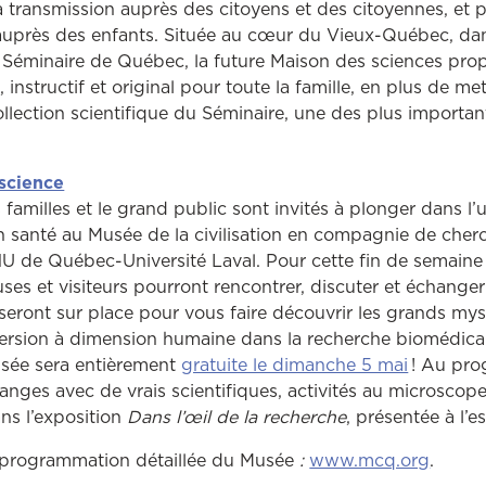
sa transmission auprès des citoyens et des citoyennes, et 
auprès des enfants. Située au cœur du Vieux-Québec, dan
u Séminaire de Québec, la future Maison des sciences pro
, instructif et original pour toute la famille, en plus de me
collection scientifique du Séminaire, une des plus import
Ce lien ouvrira dans une autre fenêtre
science
 familles et le grand public sont invités à plonger dans l’
n santé au Musée de la civilisation en compagnie de cher
U de Québec-Université Laval. Pour cette fin de semain
teuses et visiteurs pourront rencontrer, discuter et échange
seront sur place pour vous faire découvrir les grands mys
rsion à dimension humaine dans la recherche biomédicale
Ce lien o
usée sera entièrement
gratuite le dimanche 5 mai
! Au pro
anges avec de vrais scientifiques, activités au microscope,
ans l’exposition
Dans l’œil de la recherche
, présentée à l’
a programmation détaillée du Musée
:
www.mcq.org
.