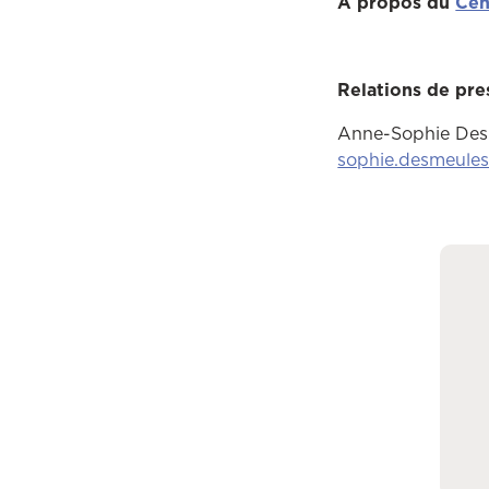
À propos du
Cen
Relations de pre
Anne-Sophie Desme
sophie.desmeule