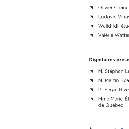
Olivier Chancy
Ludovic Vinay
Walid Idi, ét
Valérie Watte
Dignitaires prése
M. Stéphan La
M. Martin Be
Pr Serge Rive
Mme Marie-Él
de Québec