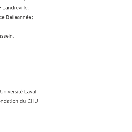
 Landreville ;
ce Belleannée ;
ussein.
Université Laval
Fondation du CHU