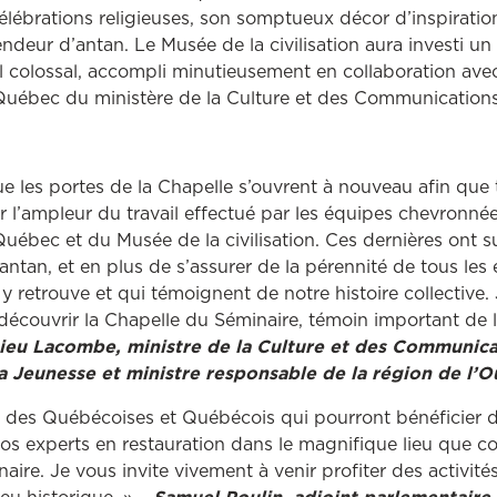
célébrations religieuses, son somptueux décor d’inspirat
endeur d’antan. Le Musée de la civilisation aura investi un
l colossal, accompli minutieusement en collaboration ave
Québec du ministère de la Culture et des Communication
ue les portes de la Chapelle s’ouvrent à nouveau afin que 
r l’ampleur du travail effectué par les équipes chevronné
uébec et du Musée de la civilisation. Ces dernières ont 
d’antan, et en plus de s’assurer de la pérennité de tous les
y retrouve et qui témoignent de notre histoire collective.
)découvrir la Chapelle du Séminaire, témoin important de l
ieu Lacombe, ministre de la Culture et des Communicat
a Jeunesse et ministre responsable de la région de l’O
e des Québécoises et Québécois qui pourront bénéficier d
os experts en restauration dans le magnifique lieu que co
ire. Je vous invite vivement à venir profiter des activité