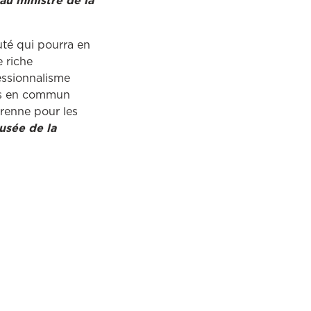
au ministre de la
té qui pourra en
e riche
fessionnalisme
mis en commun
renne pour les
usée de la