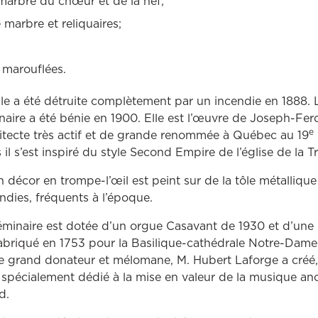
marbre du chœur et de la nef;
 marbre et reliquaires;
s marouflées.
le a été détruite complètement par un incendie en 1888. 
aire a été bénie en 1900. Elle est l’œuvre de Joseph-Fe
e
itecte très actif et de grande renommée à Québec au 19
 il s’est inspiré du style Second Empire de l’église de la Tr
décor en trompe-l’œil est peint sur de la tôle métallique 
ndies, fréquents à l’époque.
minaire est dotée d’un orgue Casavant de 1930 et d’une 
fabriqué en 1753 pour la Basilique-cathédrale Notre-Dam
Le grand donateur et mélomane, M. Hubert Laforge a créé
spécialement dédié à la mise en valeur de la musique anc
d.