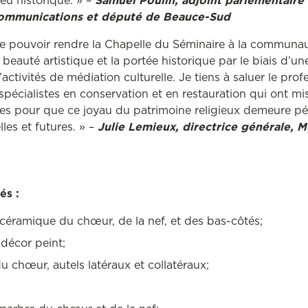
ieu historique. » –
Samuel Poulin, adjoint parlementaire 
Communications et député de Beauce-Sud
e pouvoir rendre la Chapelle du Séminaire à la communau
 beauté artistique et la portée historique par le biais d’un
ctivités de médiation culturelle. Je tiens à saluer le pro
pécialistes en conservation et en restauration qui ont 
es pour que ce joyau du patrimoine religieux demeure pé
les et futures. » –
Julie Lemieux, directrice générale, M
és :
céramique du chœur, de la nef, et des bas-côtés;
décor peint;
u chœur, autels latéraux et collatéraux;