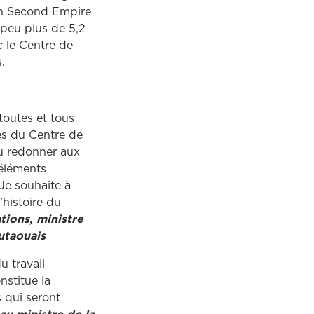
ion Second Empire
 peu plus de 5,2
c le Centre de
s.
toutes et tous
es du Centre de
su redonner aux
 éléments
 Je souhaite à
’histoire du
ions, ministre
utaouais
u travail
nstitue la
s qui seront