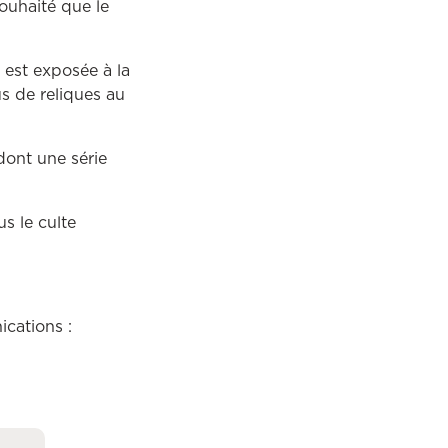
ouhaité que le
.
 est exposée à la
us de reliques au
dont une série
s le culte
cations :