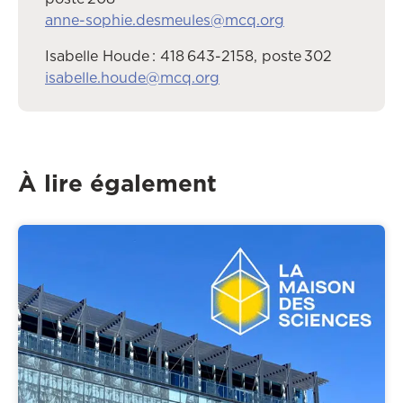
anne-sophie.desmeules@mcq.org
Isabelle Houde : 418 643-2158, poste 302
isabelle.houde@mcq.org
À lire également