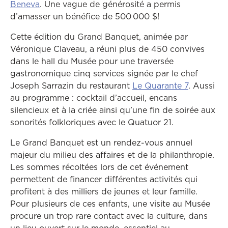
Ce lien ouvrira dans une autre fenêtre
Beneva
. Une vague de générosité a permis
d’amasser un bénéfice de 500 000 $!
Cette édition du Grand Banquet, animée par
Véronique Claveau, a réuni plus de 450 convives
dans le hall du Musée pour une traversée
gastronomique cinq services signée par le chef
Ce lien ou
Joseph Sarrazin du restaurant
Le Quarante 7
. Aussi
au programme : cocktail d’accueil, encans
silencieux et à la criée ainsi qu’une fin de soirée aux
sonorités folkloriques avec le Quatuor 21.
Le Grand Banquet est un rendez-vous annuel
majeur du milieu des affaires et de la philanthropie.
Les sommes récoltées lors de cet événement
permettent de financer différentes activités qui
profitent à des milliers de jeunes et leur famille.
Pour plusieurs de ces enfants, une visite au Musée
procure un trop rare contact avec la culture, dans