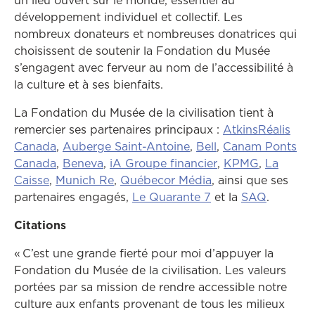
un lieu ouvert sur le monde, essentiel au
développement individuel et collectif. Les
nombreux donateurs et nombreuses donatrices qui
choisissent de soutenir la Fondation du Musée
s’engagent avec ferveur au nom de l’accessibilité à
la culture et à ses bienfaits.
La Fondation du Musée de la civilisation tient à
remercier ses partenaires principaux :
AtkinsRéalis
Ce lien ouvrira dans une autre fenêtre
Ce lien ouvrira dans un
Ce lien ouvrira da
Canada
,
Auberge Saint-Antoine
,
Bell
,
Canam Ponts
Ce lien ouvrira dans une autre fenêtre
Ce lien ouvrira dans une autre fenêtre
Ce lien ouvrira da
Ce lien ou
Canada
,
Beneva
,
iA Groupe financier
,
KPMG
,
La
Ce lien ouvrira dans une autre fenêtre
Ce lien ouvrira dans une autre fenêtr
Ce lien ouvrira dan
Caisse
,
Munich Re
,
Québecor Média
, ainsi que ses
Ce lien ouvrira dan
partenaires engagés,
Le Quarante 7
et la
SAQ
.
Citations
« C’est une grande fierté pour moi d’appuyer la
Fondation du Musée de la civilisation. Les valeurs
portées par sa mission de rendre accessible notre
culture aux enfants provenant de tous les milieux