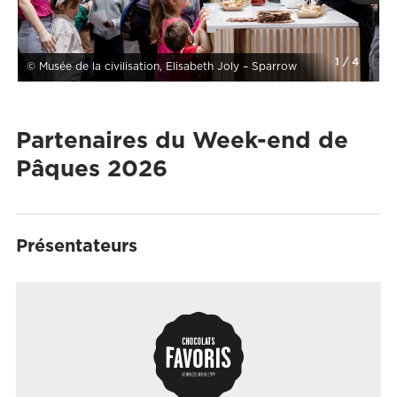
1
/
4
© Musée de la civilisation, Elisabeth Joly – Sparrow
Partenaires du Week-end de
Pâques 2026
Présentateurs
Ce