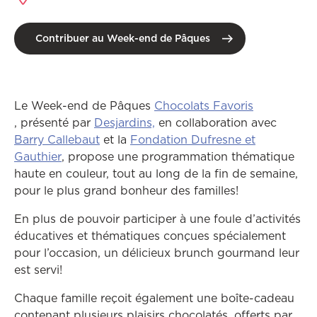
Contribuer au Week-end de Pâques
Le Week-end de Pâques
Chocolats Favoris
Ce lien ouvrira dans une autre fenêtre
Ce lien ouvrira dans une autr
, présenté par
Desjardins,
en collaboration avec
Ce lien ouvrira dans une autre fenêtre
Barry Callebaut
et la
Fondation Dufresne et
Ce lien ouvrira dans une autre fenêtre
Gauthier
, propose une programmation thématique
haute en couleur, tout au long de la fin de semaine,
pour le plus grand bonheur des familles!
En plus de pouvoir participer à une foule d’activités
éducatives et thématiques conçues spécialement
pour l’occasion, un délicieux brunch gourmand leur
est servi!
Chaque famille reçoit également une boîte-cadeau
contenant plusieurs plaisirs chocolatés, offerts par