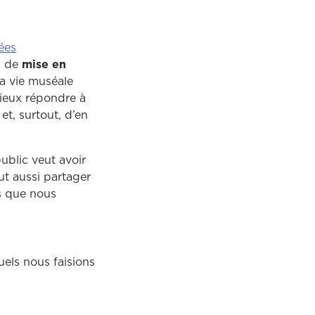
sées
, de
mise en
la vie muséale
mieux répondre à
t, surtout, d’en
public veut avoir
ut aussi partager
s que nous
uels nous faisions