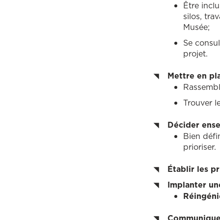
Être incl
silos, tr
Musée;
Se consul
projet.
Mettre en pl
Rassemble
Trouver l
Décider ense
Bien défi
prioriser.
Établir les p
Implanter un
Réingéni
Communiquer