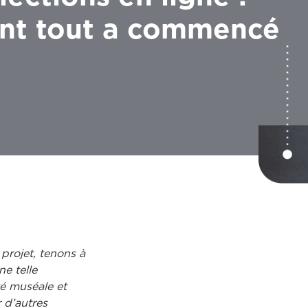
t tout a commencé
 projet, tenons à
e telle
é muséale et
 d’autres