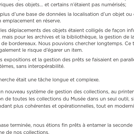
ques des objets… et certains n’étaient pas numérisés;
plus d’une base de données la localisation d’un objet ou
on emplacement en réserve.
t les déplacements des objets étaient colligés de façon in
mais pour les archives et la bibliothèque, la gestion de la
ide de bordereaux. Nous pouvions chercher longtemps. Ce 
alement le risque d’égarer un item.
 expositions et la gestion des prêts se faisaient en paral
tèmes, sans interopérabilité.
herche était une tâche longue et complexe.
un nouveau système de gestion des collections, au printe
on de toutes les collections du Musée dans un seul outil, s
endant plus cohérentes et opérationnelles, tout en modern
ase terminée, nous étions fin prêts à entamer la seconde
gne de nos collections.