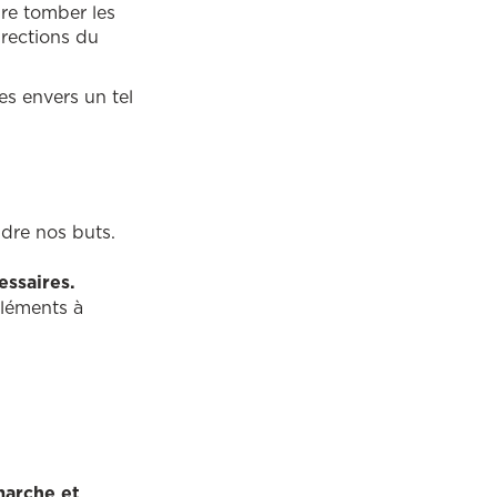
ire tomber les
irections du
tes envers un tel
dre nos buts.
essaires.
éléments à
arche et