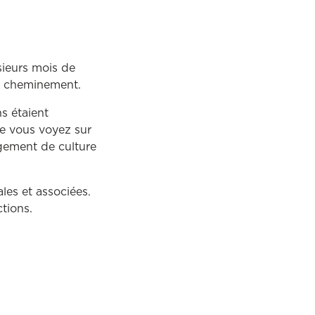
.
sieurs mois de
re cheminement.
s étaient
e vous voyez sur
angement de culture
les et associées.
ctions.