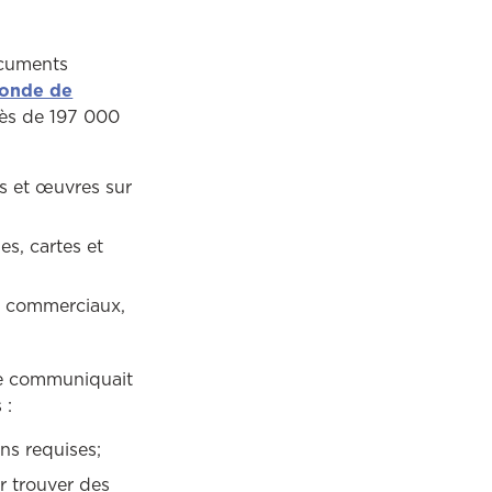
ocuments
onde de
rès de 197 000
es et œuvres sur
es, cartes et
es commerciaux,
ne communiquait
 :
ns requises;
 trouver des