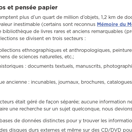
los et pensée papier
omptent plus d’un quart de million d’objets, 1,2 km de d
valeur inestimable (certains sont reconnus
Mémoire du M
e bibliothèque de livres rares et anciens remarquables (p
ections se divisent en trois secteurs :
collections ethnographiques et anthropologiques, peintur
ens de sciences naturelles, etc.;
historiques : documents textuels, manuscrits, photographi
ue ancienne : incunables, journaux, brochures, catalogu
cteurs était géré de façon séparée; aucune information 
 faire une recherche sur un sujet quelconque, nous devions
bases de données distinctes pour y trouver les informatio
 des disques durs externes et même sur des CD/DVD pour