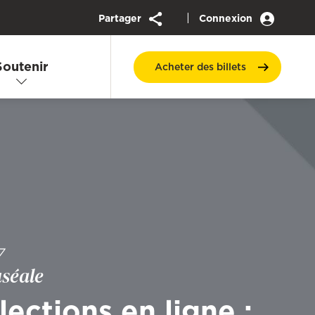
|
Partager
Connexion
Soutenir
Acheter des
billets
7
uséale
lections en ligne :