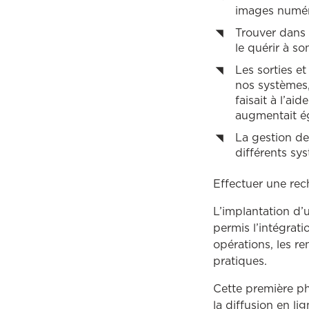
images numéri
Trouver dans 
le quérir à s
Les sorties e
nos systèmes, 
faisait à l’a
augmentait ég
La gestion des
différents sys
Effectuer une rec
L’implantation d’
permis l’intégrati
opérations, les r
pratiques.
Cette première ph
la diffusion en li