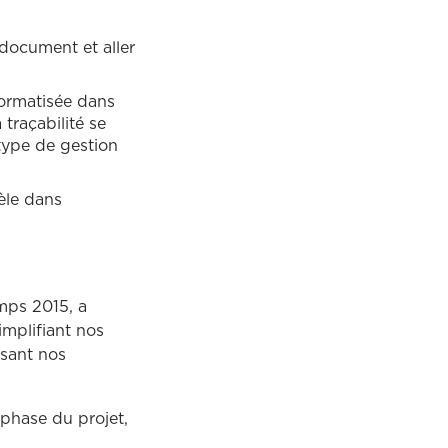
 document et aller
formatisée dans
 traçabilité se
type de gestion
lèle dans
mps 2015, a
implifiant nos
isant nos
 phase du projet,