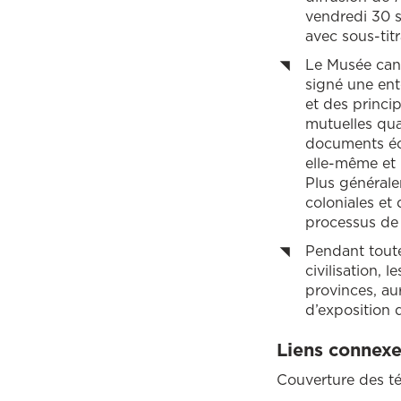
vendredi 30 s
avec sous-tit
Le Musée can
signé une ent
et des princi
mutuelles qua
documents écri
elle-même et 
Plus générale
coloniales et
processus de 
Pendant toute
civilisation,
provinces, au
d’exposition d
Liens connexe
Couverture des t