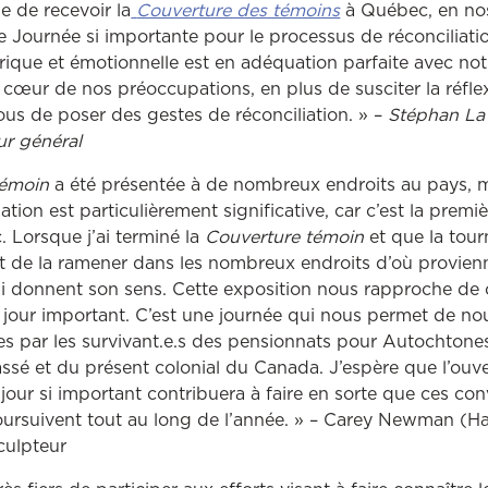
ge de recevoir la
Couverture des témoins
à Québec, en nos
te Journée si importante pour le processus de réconciliati
rique et émotionnelle est en adéquation parfaite avec no
 cœur de nos préoccupations, en plus de susciter la réfle
tous de poser des gestes de réconciliation. » –
Stéphan La
ur général
témoin
a été présentée à de nombreux endroits au pays, ma
ation est particulièrement significative, car c’est la premiè
 Lorsque j’ai terminé la
Couverture témoin
et que la tou
ait de la ramener dans les nombreux endroits d’où provienn
 lui donnent son sens. Cette exposition nous rapproche de c
jour important. C’est une journée qui nous permet de no
s par les survivant.e.s des pensionnats pour Autochtones 
ssé et du présent colonial du Canada. J’espère que l’ouv
 jour si important contribuera à faire en sorte que ces co
ursuivent tout au long de l’année. » – Carey Newman (Ha
sculpteur