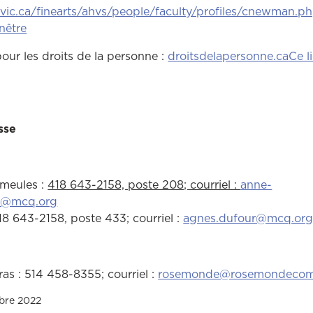
vic.ca/finearts/ahvs/people/faculty/profiles/cnewman.p
Ce lien ouvrira dans une autre fenêtre
nêtre
ur les droits de la personne :
droitsdelapersonne.ca
Ce l
Ce lien ouvrira dans une autre fenêtre
sse
meules :
418 643-2158, poste 208; courriel :
anne-
s@mcq.org
8 643-2158, poste 433; courriel :
agnes.dufour@mcq.or
s : 514 458-8355; courriel :
rosemonde@rosemondecom
mbre 2022