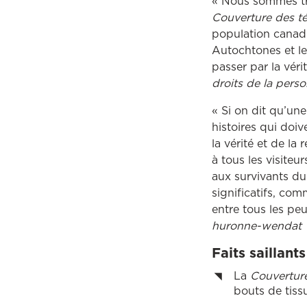
« Nous sommes très
Couverture des t
population canad
Autochtones et le
passer par la véri
droits de la pers
« Si on dit qu’un
histoires qui doi
la vérité et de la
à tous les visite
aux survivants du
significatifs, com
entre tous les pe
huronne-wendat
Faits saillants
La
Couvertur
bouts de tiss