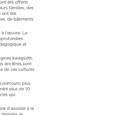
ont été offerts
urs familles, des
s ont été
ises, de bâtiments
à l’œuvre. La
pprofondies
édagogique et
igines kwagiulth,
ses ancêtres sont
ge de ces cultures
 parcouru plus
ntré plus de 10
cles qui
le d’assister à la
s témoins,
le