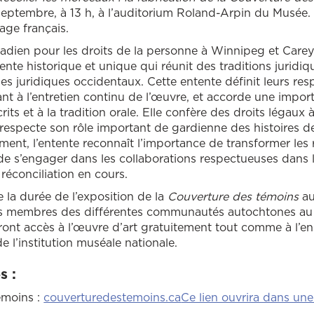
eptembre, à 13 h, à l’auditorium Roland-Arpin du Musée. 
rage français.
adien pour les droits de la personne à Winnipeg et Car
ente historique et unique qui réunit des traditions juridi
pes juridiques occidentaux. Cette entente définit leurs res
nt à l’entretien continu de l’œuvre, et accorde une impor
ts et à la tradition orale. Elle confère des droits légaux 
respecte son rôle important de gardienne des histoires de
ment, l’entente reconnaît l’importance de transformer les 
 de s’engager dans les collaborations respectueuses dans 
réconciliation en cours.
 la durée de l’exposition de la
Couverture des témoins
au
 les membres des différentes communautés autochtones au
ront accès à l’œuvre d’art gratuitement tout comme à l’e
e l’institution muséale nationale.
s :
émoins :
couverturedestemoins.ca
Ce lien ouvrira dans une