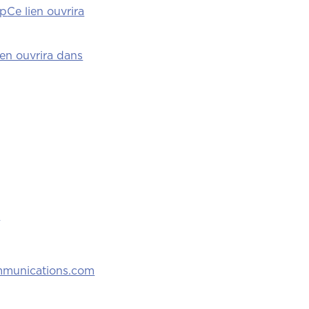
hp
Ce lien ouvrira
ien ouvrira dans
g
munications.com