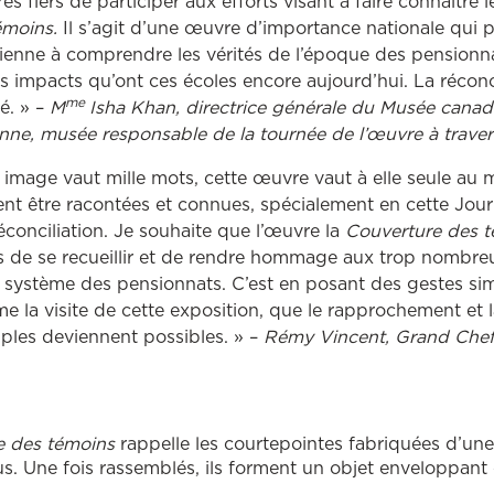
 fiers de participer aux efforts visant à faire connaître le
émoins.
Il s’agit d’une œuvre d’importance nationale qui p
ienne à comprendre les vérités de l’époque des pensionn
s impacts qu’ont ces écoles encore aujourd’hui. La réconci
me
té. » –
M
Isha Khan
, directrice générale du Musée canad
onne, musée responsable de la tournée de l’œuvre à traver
e image vaut mille mots, cette œuvre vaut à elle seule au 
vent être racontées et connues, spécialement en cette Jou
 réconciliation. Je souhaite que l’œuvre la
Couverture des 
urs de se recueillir et de rendre hommage aux trop nombre
 système des pensionnats. C’est en posant des gestes si
me la visite de cette exposition, que le rapprochement et l
uples deviennent possibles. » –
Rémy Vincent, Grand Chef
e des témoins
rappelle les courtepointes fabriquées d’un
us. Une fois rassemblés, ils forment un objet enveloppant 