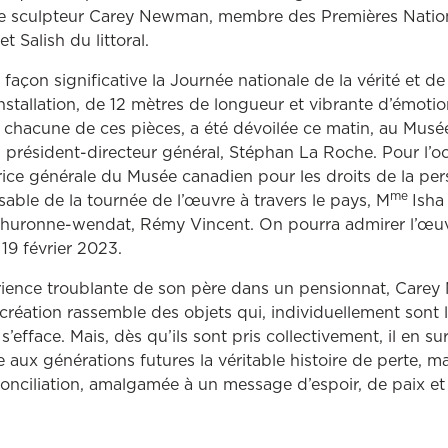
tre sculpteur Carey Newman, membre des Premières Natio
Salish du littoral.
façon significative la Journée nationale de la vérité et de 
nstallation, de 12 mètres de longueur et vibrante d’émoti
à chacune de ces pièces, a été dévoilée ce matin, au Musée 
président-directeur général, Stéphan La Roche. Pour l’oc
trice générale du Musée canadien pour les droits de la pe
me
sable de la tournée de l’œuvre à travers le pays, M
Isha
 huronne-wendat, Rémy Vincent. On pourra admirer l’œuvr
 19 février 2023.
périence troublante de son père dans un pensionnat, Car
 création rassemble des objets qui, individuellement sont
s’efface. Mais, dès qu’ils sont pris collectivement, il en sur
 aux générations futures la véritable histoire de perte, ma
conciliation, amalgamée à un message d’espoir, de paix et 