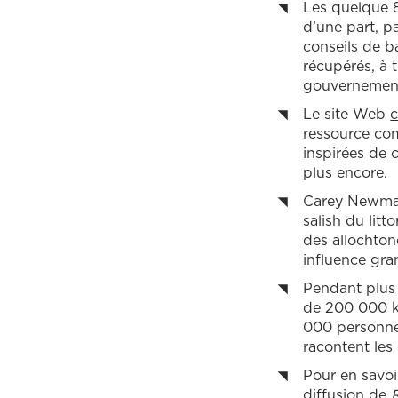
Les quelque 
d’une part, p
conseils de b
récupérés, à 
gouvernementa
Le site Web
c
ressource com
inspirées de 
plus encore.
Carey Newman,
salish du lit
des allochton
influence gr
Pendant plus
de 200 000 ki
000 personnes
racontent le
Pour en savoir
diffusion de