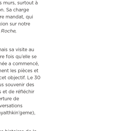
 murs, surtout à
on. Sa charge
tre mandat, qui
xion sur notre
 Roche,
is sa visite au
re fois qu’elle se
rnée a commencé,
ent les pièces et
et objectif. Le 30
us souvenir des
et de réfléchir
erture de
nversations
yalthkin’geme),