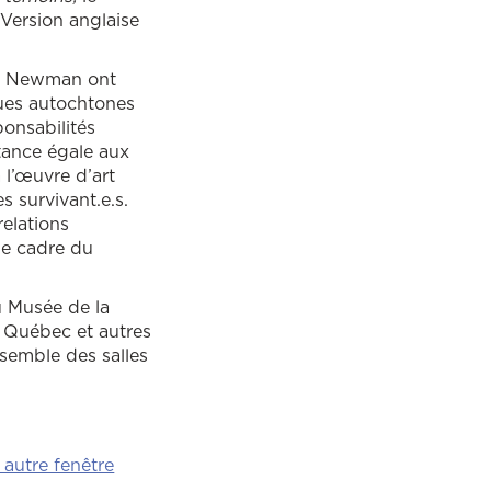
Version anglaise
ey Newman ont
ques autochtones
ponsabilités
tance égale aux
à l’œuvre d’art
s survivant.e.s.
relations
le cadre du
 Musée de la
 Québec et autres
nsemble des salles
Ce lien ouvrira dans une autre fenêtre
 autre fenêtre