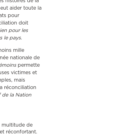
s histoires de la
eut aider toute la
ats pour
liation doit
ien pour les
s le pays
.
moins mille
rnée nationale de
témoins
permette
uses victimes et
mples, mais
a réconciliation
 de la Nation
e multitude de
et réconfortant.