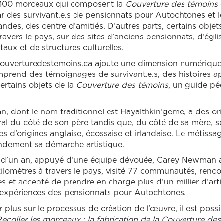
800 morceaux qui composent la
Couverture des témoins
ar des survivant.e.s de pensionnats pour Autochtones et le
andes, des centre d’amitiés. D’autres parts, certains objet
travers le pays, sur des sites d’anciens pensionnats, d’égl
ux et de structures culturelles.
ouverturedestemoins.ca
ajoute une dimension numérique 
prend des témoignages de survivant.e.s, des histoires a
certains objets de la
Couverture des témoins
, un guide p
 dont le nom traditionnel est Hayalthkin’geme, a des or
toral du côté de son père tandis que, du côté de sa mère, 
es d’origines anglaise, écossaise et irlandaise. Le métissa
andement sa démarche artistique.
 d’un an, appuyé d’une équipe dévouée, Carey Newman a
lomètres à travers le pays, visité 77 communautés, renco
 et accepté de prendre en charge plus d’un millier d’arti
s expériences des pensionnats pour Autochtones.
 plus sur le processus de création de l’œuvre, il est possib
Recoller les morceaux : la fabrication de la Couverture de