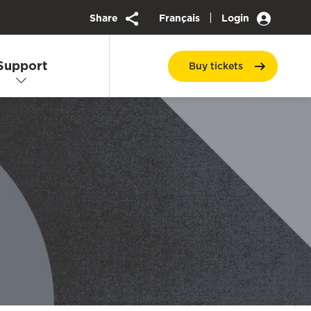
|
Share
Français
Login
Support
Buy
tickets