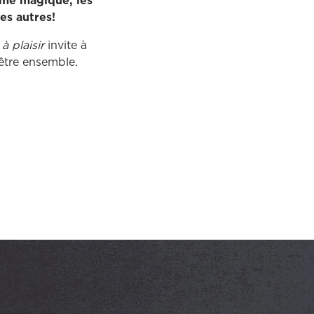
mme magique, les
les autres!
à plaisir
invite à
’être ensemble.