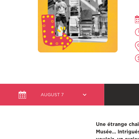
Select
AUGUST 7
a
date
Une étrange chais
Musée… Intrigués