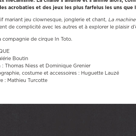
eux mécanisme. La chaise s’allume et s’anime alors, co
es acrobaties et des jeux les plus farfelus les uns que 
tif mariant jeu clownesque, jonglerie et chant,
La machine 
t de complicité avec les autres et à explorer le plaisir d
a compagnie de cirque In Toto.
IQUE
alérie Boutin
n : Thomas Niess et Dominique Grenier
graphie, costume et accessoires : Huguette Lauzé
e : Mathieu Turcotte