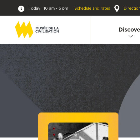
Today : 10 am - 5 pm
Schedule and rates
Directio
Discove