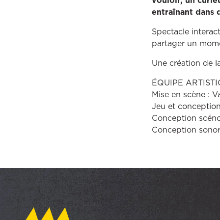
vouloir, un curi
entraînant dans d
Spectacle interac
partager un momen
Une création de l
ÉQUIPE ARTIST
Mise en scène : V
Jeu et conceptio
Conception scéno
Conception sonor