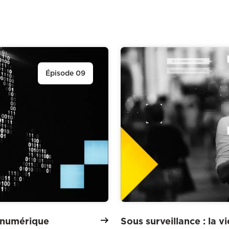
Épisode 09
e numérique
Sous surveillance : la 