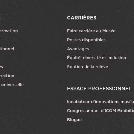
S
CARRIÈRES
formation
Faire carrière au Musée
Ce lien ouvri
e
Postes disponibles
utionnel
Avantages
Équité, diversité et inclusion
és
Soutien de la relève
rection
 universelle
ESPACE PROFESSIONNEL
Incubateur d’innovations muséa
Congrès annuel d’ICOM Exhibit
Blogue