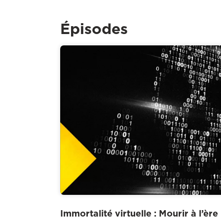
Épisodes
Immortalité virtuelle : Mourir à l’èr