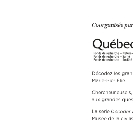
Coorganisée pa
Décodez les gran
Marie-Pier Élie.
Chercheur.euse.s, 
aux grandes questi
La série
Décoder 
Musée de la civili