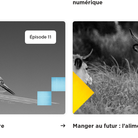
numérique
Épisode 11
re
Manger au futur : l’ali